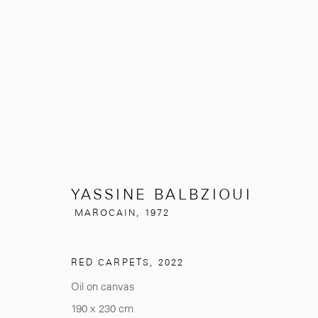
YASSINE BALBZIOUI
MAROCAIN
YASSINE BALBZIOUI
MAROCAIN,
1972
RED CARPETS
,
2022
Oil on canvas
281, Rue Principale, Sidi Ghanem
info@mcc-gallery.
190 x 230 cm