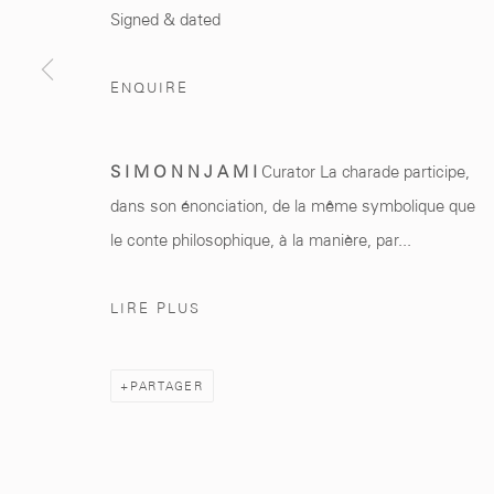
Marrakech 40000
+212 0
8 08 59 59 9
Signed & dated
ENQUIRE
Manage cookies
S I M O N N J A M I
Curator La charade participe,
© 2026 MCC GALLERY
SITE BY ARTLOGIC
dans son énonciation, de la même symbolique que
le conte philosophique, à la manière, par...
LIRE PLUS
PARTAGER