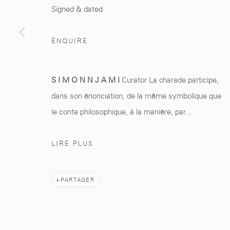
Marrakech 40000
+212 0
8 08 59 59 9
Signed & dated
ENQUIRE
Manage cookies
S I M O N N J A M I
Curator La charade participe,
© 2026 MCC GALLERY
SITE BY ARTLOGIC
dans son énonciation, de la même symbolique que
le conte philosophique, à la manière, par...
LIRE PLUS
PARTAGER