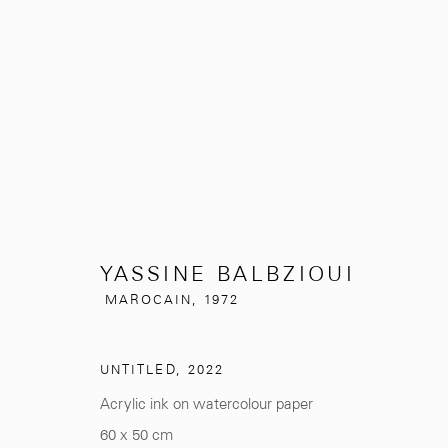
YASSINE BALBZIOUI
MAROCAIN
YASSINE BALBZIOUI
MAROCAIN,
1972
UNTITLED
,
2022
Acrylic ink on watercolour paper
281, Rue Principale, Sidi Ghanem
info@mcc-gallery.
60 x 50 cm