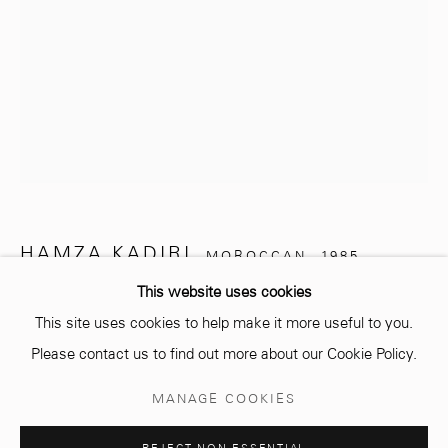
info@mcc-gallery.com
+212 0
8 08 59 59 99
Opening hours
Monday - Saturday
HAMZA KADIRI
MOROCCAN,
1985
10 AM - 6 PM.
This website uses cookies
EROS BRUT
,
2025
This site uses cookies to help make it more useful to you.
Frêne massif sculpté à la main, avec une finition carbonisée
Please contact us to find out more about our Cookie Policy.
obtenue grâce à la technique traditionnelle japnaise Shou Sugi
Manage cookies
MANAGE COOKIES
Ban
© 2026 MCC GALLERY
SITE BY ARTLOGIC
274 x 120 x 77 cm