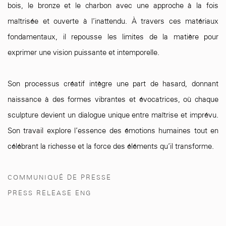
bois, le bronze et le charbon avec une approche à la fois
maîtrisée et ouverte à l’inattendu. À travers ces matériaux
fondamentaux, il repousse les limites de la matière pour
exprimer une vision puissante et intemporelle.
Son processus créatif intègre une part de hasard, donnant
naissance à des formes vibrantes et évocatrices, où chaque
sculpture devient un dialogue unique entre maîtrise et imprévu.
Son travail explore l’essence des émotions humaines tout en
célébrant la richesse et la force des éléments qu’il transforme.
COMMUNIQUÉ DE PRESSE
(PDF, OPENS IN A NEW TAB.)
PRESS RELEASE ENG
(PDF, OPENS IN A NEW TAB.)