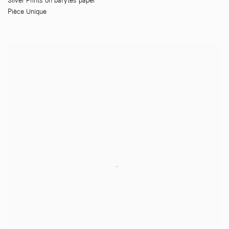
Silver Prints on barytes paper
Pièce Unique