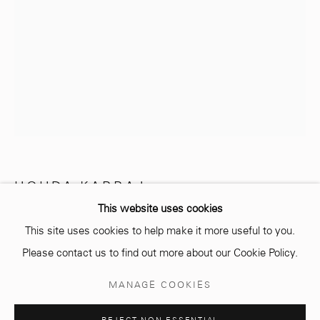
info@mcc-gallery.com
+212 0
8 08 59 59 99
Opening hours
Monday - Saturday
HOUDA KABBAJ
MAROCAINE,
1985
10 AM - 6 PM.
This website uses cookies
POLYSÈME
,
2024
This site uses cookies to help make it more useful to you.
Please contact us to find out more about our Cookie Policy.
Tirages argentique sur papier baryte
Manage cookies
Silver Prints on barytes paper
MANAGE COOKIES
Pièce Unique
© 2026 MCC GALLERY
SITE BY ARTLOGIC