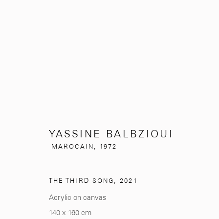
YASSINE BALBZIOUI
MAROCAIN
YASSINE BALBZIOUI
MAROCAIN,
1972
THE THIRD SONG
,
2021
Acrylic on canvas
281, Rue Principale, Sidi Ghanem
info@mcc-gallery.
140 x 160 cm