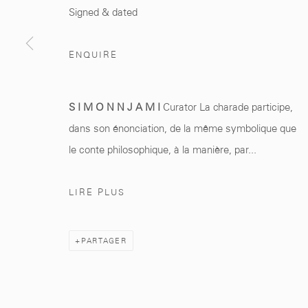
Marrakech 40000
+212 0
8 08 59 59 9
Signed & dated
ENQUIRE
Manage cookies
S I M O N N J A M I
Curator La charade participe,
© 2026 MCC GALLERY
SITE BY ARTLOGIC
dans son énonciation, de la même symbolique que
le conte philosophique, à la manière, par...
LIRE PLUS
PARTAGER