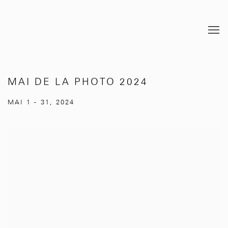
MAI DE LA PHOTO 2024
MAI 1 - 31, 2024
Open a larger version of the following image in a popup: