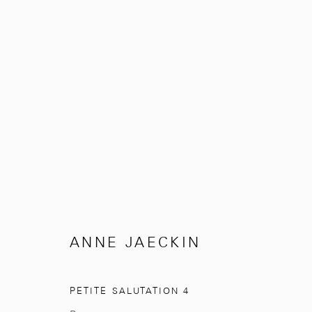
SÉRÉNITÉ
ANNE JAECKIN
FÉVRIER 5 - AVRIL 30, 2026
ANNE JAECKIN
PETITE SALUTATION 4