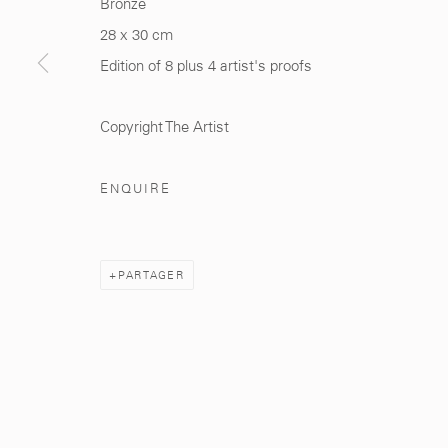
Bronze
28 x 30 cm
Edition of 8 plus 4 artist's proofs
281, Rue Principale, Sidi Ghanem
info@mcc-gallery.
Marrakech 40000
+212 0
8 08 59 59 9
Copyright The Artist
ENQUIRE
Manage cookies
© 2026 MCC GALLERY
SITE BY ARTLOGIC
PARTAGER